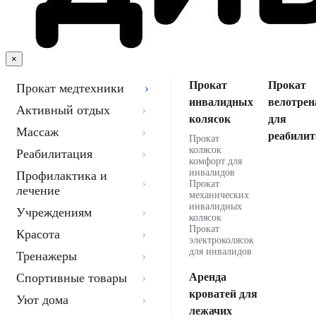
×
Прокат
Прокат
Прокат медтехники
инвалидных
велотрен
Активный отдых
колясок
для
Массаж
реабилит
Прокат
колясок
Реабилитация
комфорт для
инвалидов
Профилактика и
Прокат
лечение
механических
инвалидных
Учреждениям
колясок
Прокат
Красота
электроколясок
для инвалидов
Тренажеры
Спортивные товары
Аренда
кроватей для
Уют дома
лежачих