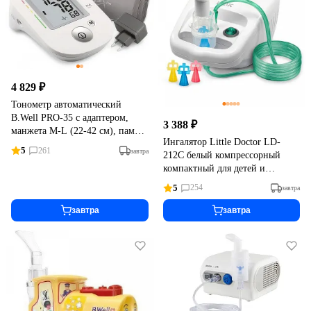
4 829 ₽
Тонометр автоматический
B.Well PRO-35 с адаптером,
3 388 ₽
манжета M-L (22-42 см), память
Ингалятор Little Doctor LD-
30 измерений
5
261
завтра
212C белый компрессорный
компактный для детей и
взрослых
5
254
завтра
завтра
завтра