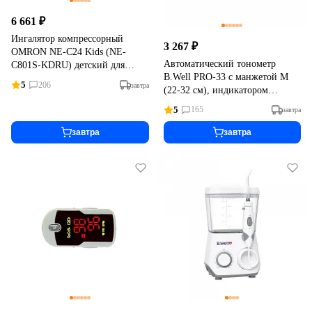
6 661 ₽
Ингалятор компрессорный
3 267 ₽
OMRON NE-C24 Kids (NE-
Автоматический тонометр
C801S-KDRU) детский для
B.Well PRO-33 с манжетой M
детей и младенцев
5
206
завтра
(22-32 см), индикатором
аритмии и памятью последнего
5
165
завтра
измерения
завтра
завтра