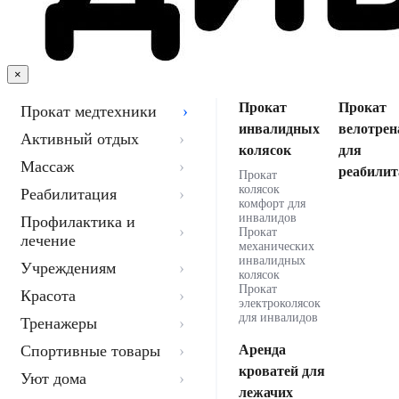
×
Прокат
Прокат
Прокат медтехники
инвалидных
велотрен
Активный отдых
колясок
для
Массаж
реабилит
Прокат
колясок
Реабилитация
комфорт для
инвалидов
Профилактика и
Прокат
лечение
механических
инвалидных
Учреждениям
колясок
Прокат
Красота
электроколясок
для инвалидов
Тренажеры
Спортивные товары
Аренда
кроватей для
Уют дома
лежачих