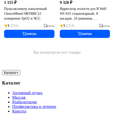
1 155 ₽
9 328 ₽
Пульсоксиметр напалечный
Ирригатор полости рта B.Well
ChoiceMmed MD300C12:
WI-933 стационарный, 8
измерение SpO2 и ЧСС
насадок, 10 режимов,
аккумулятор
5
5
164
146
завтра
завтра
завтра
завтра
Вы посмотрели все товары
Каталог
+
Каталог
Активный отдых
Массаж
Реабилитация
Профилактика и лечение
Красота