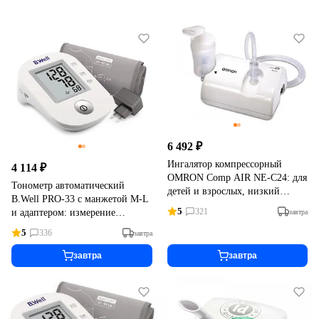
6 492 ₽
Ингалятор компрессорный
4 114 ₽
OMRON Comp AIR NE-C24: для
Тонометр автоматический
детей и взрослых, низкий
B.Well PRO-33 с манжетой M-L
уровень шума, компактный
5
321
и адаптером: измерение
завтра
давления и пульса, индикатор
5
336
завтра
аритмии
завтра
завтра