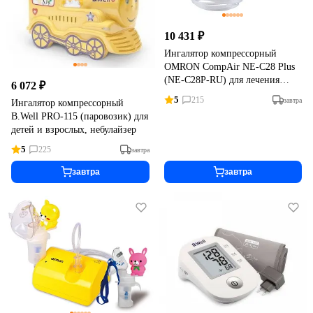
10 431 ₽
Ингалятор компрессорный
OMRON CompAir NE-C28 Plus
(NE-C28P-RU) для лечения
6 072 ₽
респираторных заболеваний
5
215
завтра
Ингалятор компрессорный
B.Well PRO-115 (паровозик) для
детей и взрослых, небулайзер
5
225
завтра
завтра
завтра