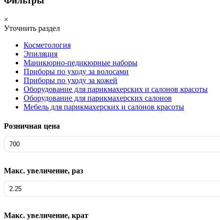
Фильтры
×
Уточнить раздел
Косметология
Эпиляция
Маникюрно-педикюрные наборы
Приборы по уходу за волосами
Приборы по уходу за кожей
Оборудование для парикмахерских и салонов красоты
Оборудование для парикмахерских салонов
Мебель для парикмахерских и салонов красоты
Розничная цена
Макс. увеличение, раз
Макс. увеличение, крат