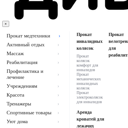
×
Прокат
Прокат
Прокат медтехники
инвалидных
велотрен
Активный отдых
колясок
для
Массаж
реабилит
Прокат
колясок
Реабилитация
комфорт для
инвалидов
Профилактика и
Прокат
лечение
механических
инвалидных
Учреждениям
колясок
Прокат
Красота
электроколясок
для инвалидов
Тренажеры
Спортивные товары
Аренда
кроватей для
Уют дома
лежачих