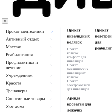
×
Прокат
Прокат
Прокат медтехники
инвалидных
велотрен
Активный отдых
колясок
для
Массаж
реабилит
Прокат
колясок
Реабилитация
комфорт для
инвалидов
Профилактика и
Прокат
лечение
механических
инвалидных
Учреждениям
колясок
Прокат
Красота
электроколясок
для инвалидов
Тренажеры
Спортивные товары
Аренда
кроватей для
Уют дома
лежачих