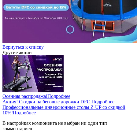
Вернуться к списку
Другие акции
Осенняя распродажа!
Подробнее
Акция! Скидки на беговые дорожки DFC.
Подробнее
Профессиональные инверсионные столы Z-UP со скидкой
10%!
Подробнее
В настройках компонента не выбран ни один тип
комментариев