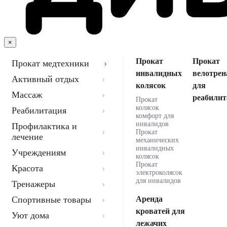
×
Прокат
Прокат
Прокат медтехники
инвалидных
велотрен
Активный отдых
колясок
для
Массаж
реабилит
Прокат
колясок
Реабилитация
комфорт для
инвалидов
Профилактика и
Прокат
лечение
механических
инвалидных
Учреждениям
колясок
Прокат
Красота
электроколясок
для инвалидов
Тренажеры
Спортивные товары
Аренда
кроватей для
Уют дома
лежачих