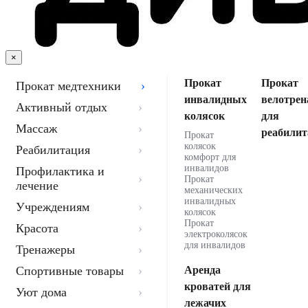
×
Прокат
Прокат
Прокат медтехники
инвалидных
велотрен
Активный отдых
колясок
для
Массаж
реабилит
Прокат
колясок
Реабилитация
комфорт для
инвалидов
Профилактика и
Прокат
лечение
механических
инвалидных
Учреждениям
колясок
Прокат
Красота
электроколясок
для инвалидов
Тренажеры
Спортивные товары
Аренда
кроватей для
Уют дома
лежачих