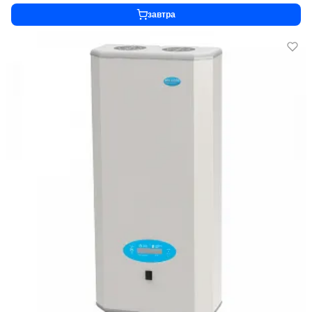
завтра