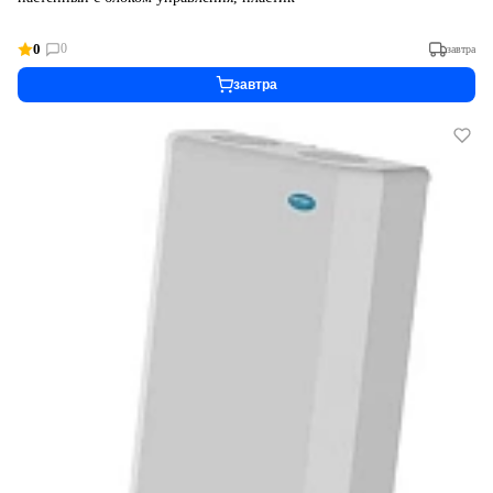
0
0
завтра
завтра