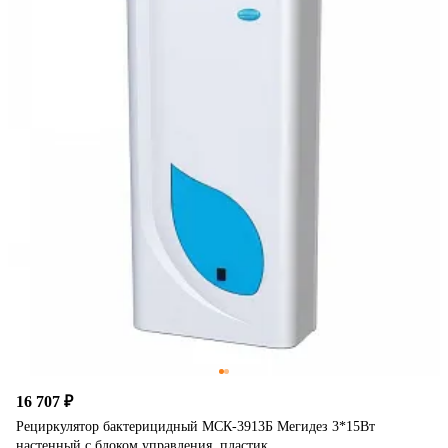
16 707 ₽
Рециркулятор бактерицидный МСК-3913Б Мегидез 3*15Вт
настенный с блоком управления, пластик