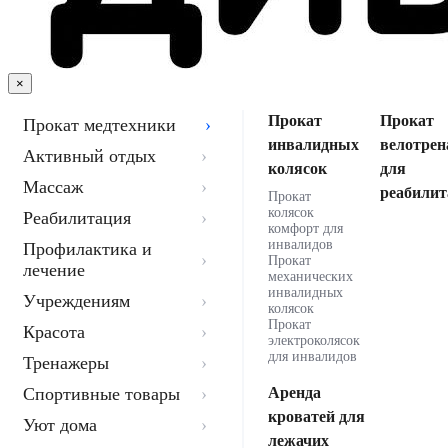
×
Прокат
Прокат
Прокат медтехники
инвалидных
велотрен
Активный отдых
колясок
для
Массаж
реабилит
Прокат
колясок
Реабилитация
комфорт для
инвалидов
Профилактика и
Прокат
лечение
механических
инвалидных
Учреждениям
колясок
Прокат
Красота
электроколясок
для инвалидов
Тренажеры
Спортивные товары
Аренда
кроватей для
Уют дома
лежачих