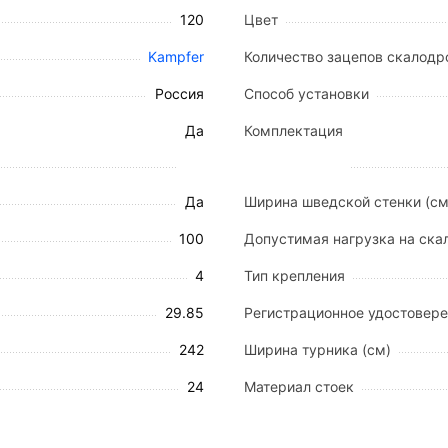
рального дерева, все края деталей немного скруглены 
120
Цвет
щений с подвесными и натяжными потолками. Не подход
Kampfer
Количество зацепов скалод
Россия
Способ установки
ия
Да
Комплектация
Да
Ширина шведской стенки (см
ри падениях и прыжках рекомендуем приобрести гимнас
100
Допустимая нагрузка на скал
омплектацию и приобрести дополнительное навесное о
4
Тип крепления
всей семьи.
 на выбор!
29.85
Регистрационное удостовер
андарт' - получая высоту 2,42 м
 - выберите 'Высота 3м' получая высоту 3 м
242
Ширина турника (см)
еревянную конструкцию.
24
Материал стоек
 2,42-3 м