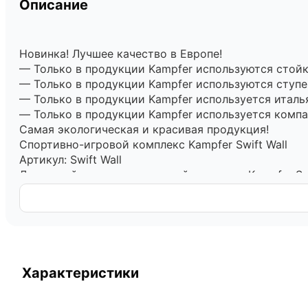
Описание
Новинка! Лучшее качество в Европе!
— Только в продукции Kampfer используются стойк
— Только в продукции Kampfer используются ступе
— Только в продукции Kampfer используется итальянс
— Только в продукции Kampfer используется компа
Самая экологическая и красивая продукция!
Спортивно-игровой комплекс Kampfer Swift Wall
Артикул: Swift Wall
Домашний спортивно-игровой комплекс Kampfer Swi
цветовой гамме на выбор, что позволяет подобрать
двух стойках и перекладиной для навесного оборуд
оборудование Kampfer на прочных тросах выдержив
пластиковых зацепов. Малышам очень нравится - ла
лет и выдерживает максимальную нагрузку до 50 к
Характеристики
Скалодром или скалолаз – это спортивный тренаж
подходит для скалолазных тренировок, он призван
процесса, усилия дают заметный видимый эффект д