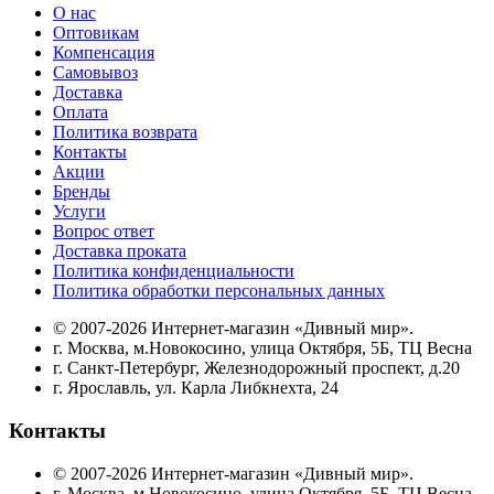
О нас
Количество коробок (шт)
Оптовикам
Компенсация
Самовывоз
Объем упаковки (м3)
Доставка
Оплата
Рекомендуем
Политика возврата
Контакты
Акции
Новинка на сайте
Бренды
Услуги
Бренд
Вопрос ответ
Доставка проката
Тип крепления
Политика конфиденциальности
Политика обработки персональных данных
Ширина шведской лестницы
© 2007-2026 Интернет-магазин «Дивный мир».
г. Москва, м.Новокосино, улица Октября, 5Б, ТЦ Весна
Тип установки ДСК
г. Санкт-Петербург, Железнодорожный проспект, д.20
г. Ярославль, ул. Карла Либкнехта, 24
Официальная гарантия производителя
Контакты
Код производителя
© 2007-2026 Интернет-магазин «Дивный мир».
г. Москва, м.Новокосино, улица Октября, 5Б, ТЦ Весна