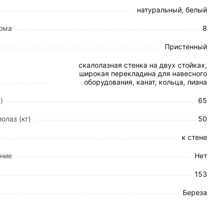
обеспечивая большую безопасность для ребенка.
натуральный, белый
ит при хрупких и гипсокартонных стенах, для них
рома
8
Пристенный
скалолазная стенка на двух стойках,
широкая перекладина для навесного
оборудования, канат, кольца, лиана
)
65
тический мат.
олаз (кг)
50
борудование трапецию, веревочную лестницу,
к стене
ение
Нет
153
Береза