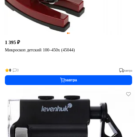
1 395 ₽
Микроскоп детский 100–450х (45044)
0
0
завтра
завтра