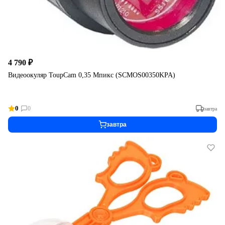
4 790 ₽
Видеоокуляр ToupCam 0,35 Мпикс (SCMOS00350KPA)
0
0
завтра
завтра