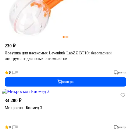
230 ₽
Ловушка для насекомых Levenhuk LabZZ BT10: безопасный
инструмент для юных энтомологов
0
0
завтра
завтра
34 200 ₽
Микроскоп Биомед 3
0
0
завтра