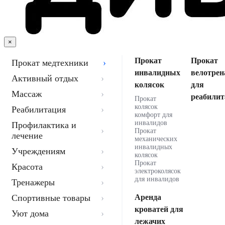
×
Прокат
Прокат
Прокат медтехники
инвалидных
велотрен
Активный отдых
колясок
для
Массаж
реабилит
Прокат
колясок
Реабилитация
комфорт для
инвалидов
Профилактика и
Прокат
лечение
механических
инвалидных
Учреждениям
колясок
Прокат
Красота
электроколясок
для инвалидов
Тренажеры
Спортивные товары
Аренда
кроватей для
Уют дома
лежачих