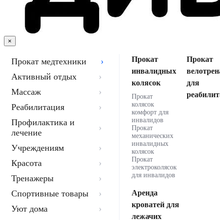
×
Прокат
Прокат
Прокат медтехники
инвалидных
велотрен
Активный отдых
колясок
для
Массаж
реабилит
Прокат
колясок
Реабилитация
комфорт для
инвалидов
Профилактика и
Прокат
лечение
механических
инвалидных
Учреждениям
колясок
Прокат
Красота
электроколясок
для инвалидов
Тренажеры
Спортивные товары
Аренда
кроватей для
Уют дома
лежачих