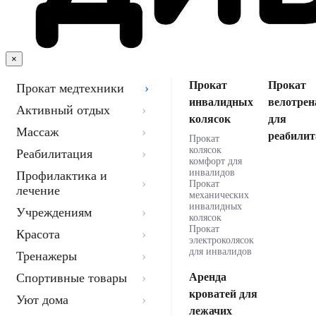
×
Прокат
Прокат
Прокат медтехники
инвалидных
велотрен
Активный отдых
колясок
для
Массаж
реабилит
Прокат
колясок
Реабилитация
комфорт для
инвалидов
Профилактика и
Прокат
лечение
механических
инвалидных
Учреждениям
колясок
Прокат
Красота
электроколясок
для инвалидов
Тренажеры
Спортивные товары
Аренда
кроватей для
Уют дома
лежачих