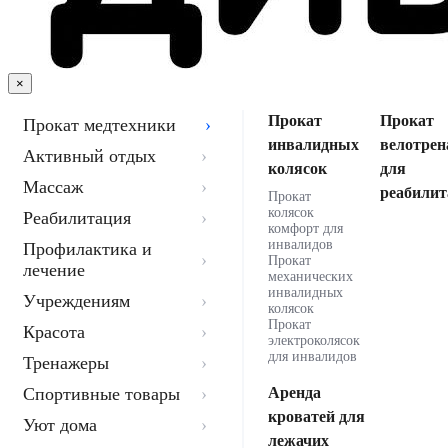
×
Прокат
Прокат
Прокат медтехники
инвалидных
велотрен
Активный отдых
колясок
для
Массаж
реабилит
Прокат
колясок
Реабилитация
комфорт для
инвалидов
Профилактика и
Прокат
лечение
механических
инвалидных
Учреждениям
колясок
Прокат
Красота
электроколясок
для инвалидов
Тренажеры
Спортивные товары
Аренда
кроватей для
Уют дома
лежачих