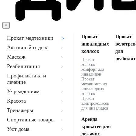
×
Прокат
Прокат
Прокат медтехники
инвалидных
велотрен
Активный отдых
колясок
для
Массаж
реабилит
Прокат
колясок
Реабилитация
комфорт для
инвалидов
Профилактика и
Прокат
лечение
механических
инвалидных
Учреждениям
колясок
Прокат
Красота
электроколясок
для инвалидов
Тренажеры
Спортивные товары
Аренда
кроватей для
Уют дома
лежачих