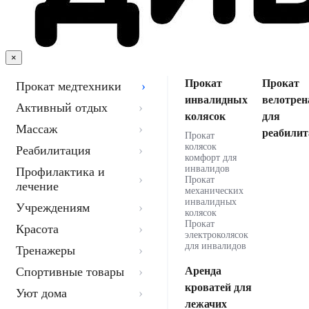
×
Прокат
Прокат
Прокат медтехники
инвалидных
велотрен
Активный отдых
колясок
для
Массаж
реабилит
Прокат
колясок
Реабилитация
комфорт для
инвалидов
Профилактика и
Прокат
лечение
механических
инвалидных
Учреждениям
колясок
Прокат
Красота
электроколясок
для инвалидов
Тренажеры
Спортивные товары
Аренда
кроватей для
Уют дома
лежачих