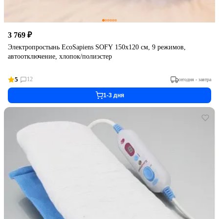
3 769 ₽
Электропростынь EcoSapiens SOFY 150х120 см, 9 режимов,
автоотключение, хлопок/полиэстер
5
12
сегодня - завтра
1-3 дня