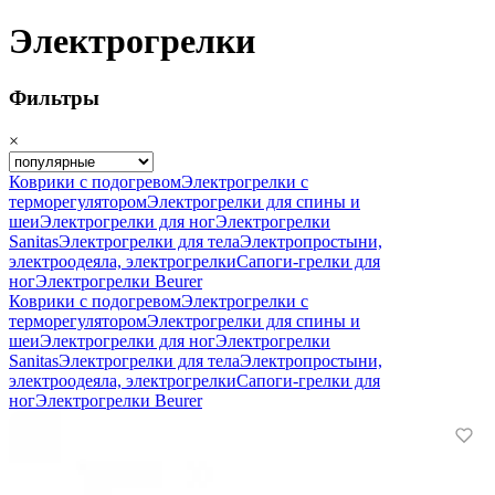
Электрогрелки
Фильтры
×
Коврики с подогревом
Электрогрелки с
терморегулятором
Электрогрелки для спины и
шеи
Электрогрелки для ног
Электрогрелки
Sanitas
Электрогрелки для тела
Электропростыни,
электроодеяла, электрогрелки
Сапоги-грелки для
ног
Электрогрелки Beurer
Коврики с подогревом
Электрогрелки с
терморегулятором
Электрогрелки для спины и
шеи
Электрогрелки для ног
Электрогрелки
Sanitas
Электрогрелки для тела
Электропростыни,
электроодеяла, электрогрелки
Сапоги-грелки для
ног
Электрогрелки Beurer