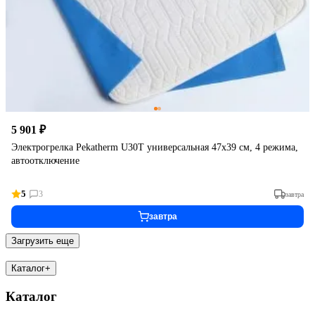
5 901 ₽
Электрогрелка Pekatherm U30T универсальная 47x39 см, 4 режима,
автоотключение
5
3
завтра
завтра
Загрузить еще
Каталог
+
Каталог