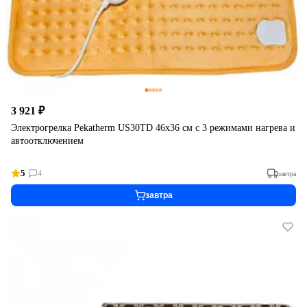
3 921 ₽
Электрогрелка Pekatherm US30TD 46х36 см с 3 режимами нагрева и
автоотключением
5
4
завтра
завтра