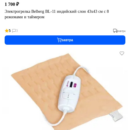
1 700 ₽
Электрогрелка Belberg BL-11 индийский слон 43х43 см с 8
режимами и таймером
5
3
завтра
завтра