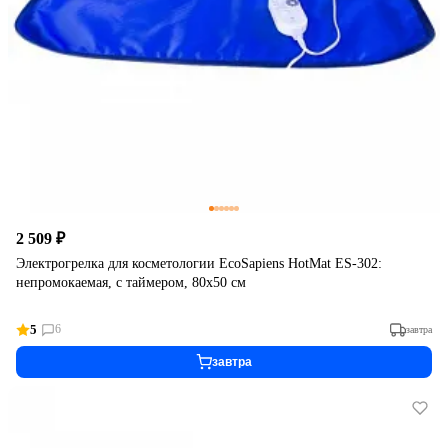
2 509 ₽
Электрогрелка для косметологии EcoSapiens HotMat ES-302:
непромокаемая, с таймером, 80х50 см
5
6
завтра
завтра