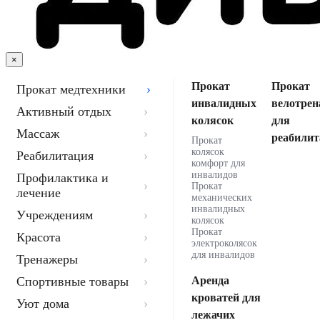
×
Прокат
Прокат
Прокат медтехники
инвалидных
велотрен
Активный отдых
колясок
для
Массаж
реабилит
Прокат
колясок
Реабилитация
комфорт для
инвалидов
Профилактика и
Прокат
лечение
механических
инвалидных
Учреждениям
колясок
Прокат
Красота
электроколясок
для инвалидов
Тренажеры
Спортивные товары
Аренда
кроватей для
Уют дома
лежачих