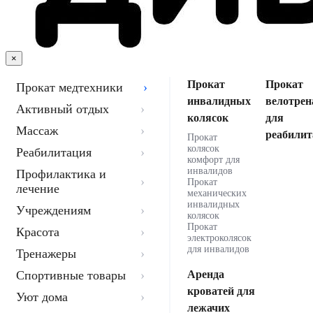
×
Прокат
Прокат
Прокат медтехники
инвалидных
велотрен
Активный отдых
колясок
для
Массаж
реабилит
Прокат
колясок
Реабилитация
комфорт для
инвалидов
Профилактика и
Прокат
лечение
механических
инвалидных
Учреждениям
колясок
Прокат
Красота
электроколясок
для инвалидов
Тренажеры
Спортивные товары
Аренда
кроватей для
Уют дома
лежачих