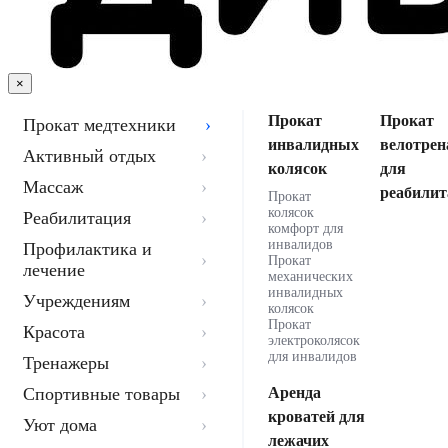
×
Прокат
Прокат
Прокат медтехники
инвалидных
велотрен
Активный отдых
колясок
для
Массаж
реабилит
Прокат
колясок
Реабилитация
комфорт для
инвалидов
Профилактика и
Прокат
лечение
механических
инвалидных
Учреждениям
колясок
Прокат
Красота
электроколясок
для инвалидов
Тренажеры
Спортивные товары
Аренда
кроватей для
Уют дома
лежачих