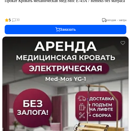
Прокат Кровать механическая Мед-Мос Е-45А / Remeks без матраса
5
30
сегодня - завтра
Заказать