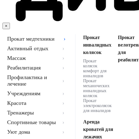
×
Прокат
Прокат
Прокат медтехники
инвалидных
велотрен
Активный отдых
колясок
для
Массаж
реабилит
Прокат
колясок
Реабилитация
комфорт для
инвалидов
Профилактика и
Прокат
лечение
механических
инвалидных
Учреждениям
колясок
Прокат
Красота
электроколясок
для инвалидов
Тренажеры
Спортивные товары
Аренда
кроватей для
Уют дома
лежачих